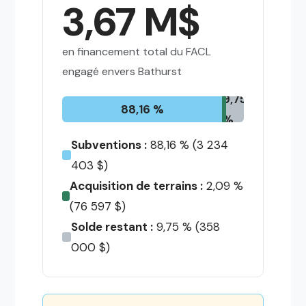
3,67 M$
en financement total du FACL
engagé envers Bathurst
9,75
88,16 %
%
Subventions :
88,16 % (3 234
403 $)
Acquisition de terrains :
2,09 %
(76 597 $)
Solde restant :
9,75 % (358
000 $)