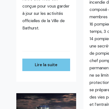
incendie d
conçue pour vous garder
composé 
à jour sur les activités
membres 
officielles de la Ville de
16 pompier
Bathurst.
temps, 3 o
14 pompier
une secrét
de pompier
chef pomp
Lire la suite
permanent
ne se limit
protection
se prépar
des vies p
et l’entra