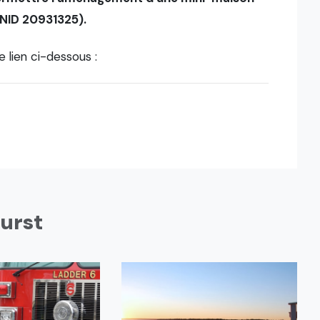
 (NID 20931325).
e lien ci-dessous :
hurst