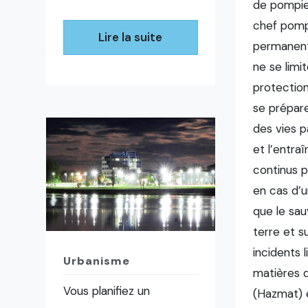
de pompier
chef pomp
Lire la suite
permanent
ne se limit
protection
se prépar
des vies p
et l’entra
continus p
en cas d’u
que le sa
terre et su
incidents l
Urbanisme
matières 
Vous planifiez un
(Hazmat) e