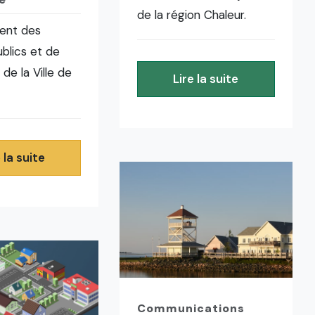
de la région Chaleur.
ent des
blics et de
e de la Ville de
Lire la suite
 la suite
Communications