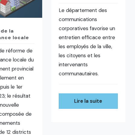
Le département des
communications
corporatives favorise un
de la
entretien efficace entre
nce locale
les employés de la ville,
 de réforme de
les citoyens et les
ance locale du
intervenants
ent provincial
communautaires.
ellement en
puis le 1er
3; le résultat
Lire la suite
nouvelle
 composée de
rnements
de 12 districts