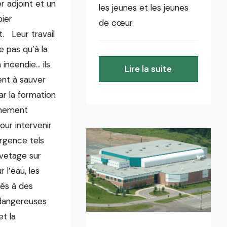
 adjoint et un
les jeunes et les jeunes
ier
de cœur.
. Leur travail
e pas qu’à la
 incendie… ils
Lire la suite
ent à sauver
ar la formation
înement
our intervenir
rgence tels
uvetage sur
r l’eau, les
iés à des
dangereuses
t la