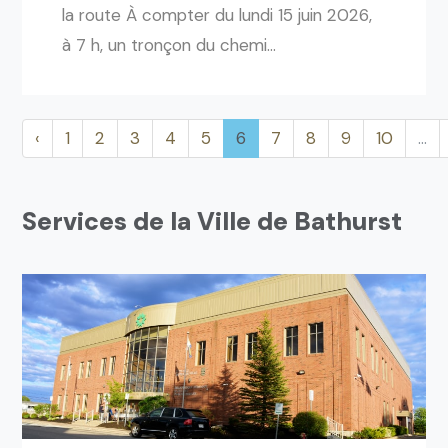
la route À compter du lundi 15 juin 2026,
à 7 h, un tronçon du chemi...
‹
1
2
3
4
5
6
7
8
9
10
…
Services de la Ville de Bathurst